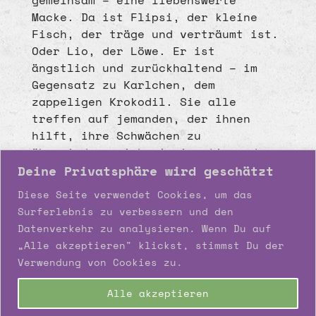
Macke. Da ist Flipsi, der kleine
Fisch, der träge und verträumt ist.
Oder Lio, der Löwe. Er ist
ängstlich und zurückhaltend – im
Gegensatz zu Karlchen, dem
zappeligen Krokodil. Sie alle
treffen auf jemanden, der ihnen
hilft, ihre Schwächen zu
überwinden, sich einzigartig und
wohlzufühlen. Es sind sieben
Deine Privatsphäre wird geschätzt
inspirierende Geschichten über
Diese Seite verwendet Cookies, um das
Freundschaft und die
Surferlebnis zu verbessern und den
Herausforderungen des Lebens.
Datenverkehr zu analysieren. Wenn Du auf
„Alle akzeptieren" klickst, stimmst Du der
Bestellen
Verwendung von Cookies zu.
Alle akzeptieren