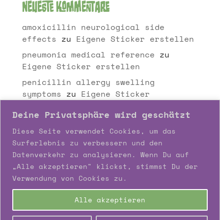
Neueste Kommentare
amoxicillin neurological side
effects
zu
Eigene Sticker erstellen
pneumonia medical reference
zu
Eigene Sticker erstellen
penicillin allergy swelling
symptoms
zu
Eigene Sticker
erstellen
Deine Privatsphäre wird geschätzt
otitis media ear pain
zu
Eigene
Diese Seite verwendet Cookies, um das
Sticker erstellen
Surferlebnis zu verbessern und den
amoxicillin interaction overview
Datenverkehr zu analysieren. Wenn Du auf
for patients
zu
Eigene Sticker
„Alle akzeptieren" klickst, stimmst Du der
erstellen
Verwendung von Cookies zu.
Alle akzeptieren